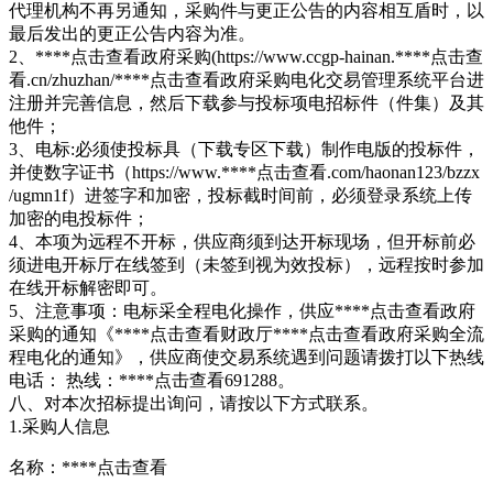
代理机构不再另通知，采购件与更正公告的内容相互盾时，以
最后发出的更正公告内容为准。
2、****
点击查看
政府采购(https://www.ccgp-hainan.****
点击查
看
.cn/zhuzhan/****
点击查看
政府采购电化交易管理系统平台进
注册并完善信息，然后下载参与投标项电招标件（件集）及其
他件；
3、电标:必须使投标具（下载专区下载）制作电版的投标件，
并使数字证书（https://www.****
点击查看
.com/haonan123/bzzx
/ugmn1f）进签字和加密，投标截时间前，必须登录系统上传
加密的电投标件；
4、本项为远程不开标，供应商须到达开标现场，但开标前必
须进电开标厅在线签到（未签到视为效投标），远程按时参加
在线开标解密即可。
5、注意事项：电标采全程电化操作，供应****
点击查看
政府
采购的通知《****
点击查看
财政厅****
点击查看
政府采购全流
程电化的通知》，供应商使交易系统遇到问题请拨打以下热线
电话： 热线：****
点击查看
691288。
八、对本次招标提出询问，请按以下方式联系。
1.采购人信息
名称：****
点击查看