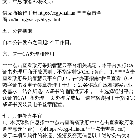
文﹒**总部港A3栋8层）
供应商操作手册:https://ccgp-hainan.****
点击查
看
.cn/help/gys/dzjy/dzjy.html
五、公告期限
自本公告发布之日起5个工作日。
六、关于CA办理和使用
****
点击查看
政府采购智慧云平台相关规定，本平台实行CA
证书办理厂商开放原则，不指定特定CA服务商。 1. ****
点击
查看
政府采购智慧云平台门户，在"办事指南"栏目查看《CA
数字证书及电子签章办理手册》； 2. 各供应商应根据实际业
务需求，结合所选CA证书的适配性要求，自主选择通过平台
认证的CA厂商办理； 3. 办理完成后，请严格遵照手册指引完
成证书安装及电子签章配置。
七、其他补充事宜
1、本项采购信息指****
点击查看
省政府****
点击查看
政府采
购智慧云平台）（址https://ccgp-hainan.****
点击查看
. cn/）。
关于本项采购件的补遗、澄清及变更信息以上述站公告为准，