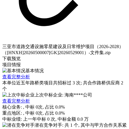
三亚市道路交通设施零星建设及日常维护项目（2026-2028）
（[HNXH]20260500007[GK]20260529001）-文件集.zip
下载
预览
项目情报
基本情况
查看完整分析
本单位近五年路桥类项目共招标过
3
次; 共合作路桥供应商
2
个
上次中标企业: 海南****公司
查看完整分析
核心业务:
, 中标
0
次, 占比
0.0%
重点地区:
, 中标
0
次, 占比
0.0%
中标业绩:
上一年
中标
0
次, 中标金额
0.0
万
潜在竞争对手: 共
1
个, 其中与甲方合作关系紧