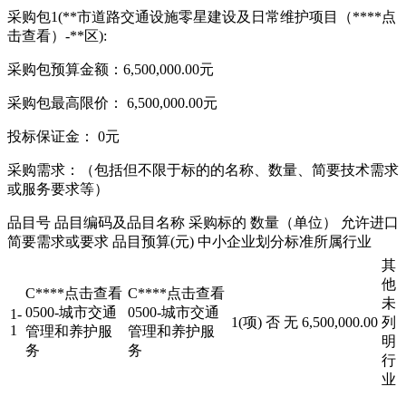
采购包1(**市道路交通设施零星建设及日常维护项目（****
点
击查看
）-**区):
采购包预算金额：6,500,000.00元
采购包最高限价： 6,500,000.00元
投标保证金： 0元
采购需求：（包括但不限于标的的名称、数量、简要技术需求
或服务要求等）
品目号 品目编码及品目名称 采购标的 数量（单位） 允许进口
简要需求或要求 品目预算(元) 中小企业划分标准所属行业
其
他
C****
点击查看
C****
点击查看
未
0500-城市交通
0500-城市交通
1-
1(项)
否
无
6,500,000.00
列
1
管理和养护服
管理和养护服
明
务
务
行
业