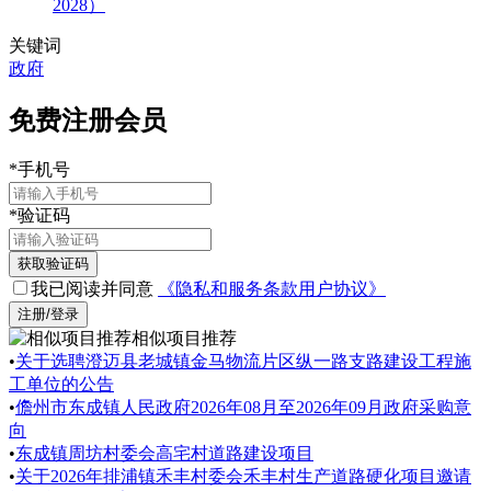
2028）
关键词
政府
免费注册会员
*
手机号
*
验证码
获取验证码
我已阅读并同意
《隐私和服务条款用户协议》
注册/登录
相似项目推荐
•
关于选聘澄迈县老城镇金马物流片区纵一路支路建设工程施
工单位的公告
•
儋州市东成镇人民政府2026年08月至2026年09月政府采购意
向
•
东成镇周坊村委会高宅村道路建设项目
•
关于2026年排浦镇禾丰村委会禾丰村生产道路硬化项目邀请