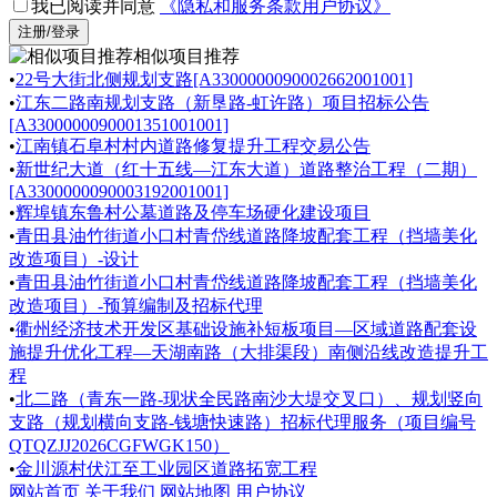
我已阅读并同意
《隐私和服务条款用户协议》
注册/登录
相似项目推荐
•
22号大街北侧规划支路[A3300000090002662001001]
•
江东二路南规划支路（新垦路-虹许路）项目招标公告
[A3300000090001351001001]
•
江南镇石阜村村内道路修复提升工程交易公告
•
新世纪大道（红十五线—江东大道）道路整治工程（二期）
[A3300000090003192001001]
•
辉埠镇东鲁村公墓道路及停车场硬化建设项目
•
青田县油竹街道小口村青岱线道路降坡配套工程（挡墙美化
改造项目）-设计
•
青田县油竹街道小口村青岱线道路降坡配套工程（挡墙美化
改造项目）-预算编制及招标代理
•
衢州经济技术开发区基础设施补短板项目—区域道路配套设
施提升优化工程—天湖南路（大排渠段）南侧沿线改造提升工
程
•
北二路（青东一路-现状全民路南沙大堤交叉口）、规划竖向
支路（规划横向支路-钱塘快速路）招标代理服务（项目编号
QTQZJJ2026CGFWGK150）
•
金川源村伏江至工业园区道路拓宽工程
网站首页
关于我们
网站地图
用户协议