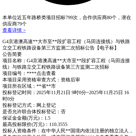
本单位近五年路桥类项目招标
799
次，合作供应商
80
个，潜在
供应商
79
个
查看详情 >
G4京港澳高速**大市至**段扩容工程（马田连接线）与铁路
立交工程铁路设备第三方监测二次招标公告【电子标】
公告简要
项目名称：G4京港澳高速**大市至**段扩容工程（马田连接
线）与铁路立交工程铁路设备第三方监测二次招标
项目编号：****
点击查看
本项目采用资格审查方式：资格后审
项目所在区域：**省**市
投标登记时间：2025年11月21日 9时0分~2025年11月25日 16
时0分
投标登记方式：网上登记
是否允许联合体投标登记：否
保证金金额(万元)：1.5
最高投标限价(万元)：110.3555
投标人资格条件：在中华人民**国境内依法注册的独立法人，