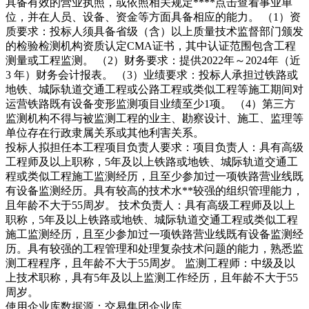
具备有效的营业执照，或依照相关规定****
点击查看
事业单
位，并在人员、设备、资金等方面具备相应的能力。 （1）资
质要求：投标人须具备省级（含）以上质量技术监督部门颁发
的检验检测机构资质认定CMA证书，其中认证范围包含工程
测量或工程监测。 （2）财务要求：提供2022年～2024年（近
3 年）财务会计报表。 （3）业绩要求：投标人承担过铁路或
地铁、城际轨道交通工程或公路工程或类似工程等施工期间对
运营铁路既有设备变形监测项目业绩至少1项。 （4）第三方
监测机构不得与被监测工程的业主、勘察设计、施工、监理等
单位存在行政隶属关系或其他利害关系。
投标人拟担任本工程项目负责人要求：项目负责人：具有高级
工程师及以上职称，5年及以上铁路或地铁、城际轨道交通工
程或类似工程施工监测经历，且至少参加过一项铁路营业线既
有设备监测经历。具有较高的技术水**较强的组织管理能力，
且年龄不大于55周岁。 技术负责人：具有高级工程师及以上
职称，5年及以上铁路或地铁、城际轨道交通工程或类似工程
施工监测经历，且至少参加过一项铁路营业线既有设备监测经
历。具有较强的工程管理和处理复杂技术问题的能力，熟悉监
测工程程序，且年龄不大于55周岁。 监测工程师：中级及以
上技术职称，具有5年及以上监测工作经历，且年龄不大于55
周岁。
使用企业库数据源：交易集团企业库