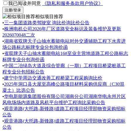
我已阅读并同意
《隐私和服务条款用户协议》
注册/登录
相似项目推荐
•
三一集团道路类驾驶室 询比价询比价公告
•
株洲电机公司2026年厂区道路安全标识及装备维护及更新
2026070048二次
•
湖南省双牌天子山抽水蓄能电站对外交通辅助工程下水库进
场公路标志标牌专业分包询价函
•
省双牌天子山抽水蓄能电站16#至业主营地道路工程公路标志
标牌专业分包询价函
•
中国二冶绿岛大道及综合管廊（一期）工程项目桥梁桩基工
程专业分包招标公告
•
建宁中学周边交通改善工程桥梁工程采购询比价
•
2025年洞口县大屋至高峰公路项目材料采购供应商（C30混
凝土）比选公告
•
华电新能源集团股份有限公司湖南分公司湖南华电永州片区
风电场场内道路及风机平台维护工程询比采购公告
•
观音港路(大托路-新锋路)道路工程项目经理部物资采购招标
公告
•
观音港路(大托路-新锋路)道路工程项目经理部物资采购招标
公告