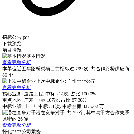
招标公告.pdf
下载
预览
项目情报
基本情况
查看完整分析
本单位近五年路桥类项目共招标过
799
次; 共合作路桥供应商
80
个
上次中标企业: 广州****公司
查看完整分析
核心业务:
道路工程
, 中标
214
次, 占比
100.0%
重点地区:
广东
, 中标
187
次, 占比
87.38%
中标业绩:
上一年
中标
38
次, 中标金额
8375.02
万
潜在竞争对手: 共
79
个, 其中与甲方合作关系
紧密的
26
家
查看完整分析
怀化****公司
紧密