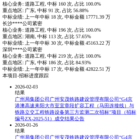
核心业务:
道路工程
, 中标
160
次, 占比
100.0%
重点地区:
广东
, 中标
91
次, 占比
56.88%
中标业绩:
上一年
中标
18
次, 中标金额
17771.39
万
长沙****公司
紧密
核心业务:
道路工程
, 中标
196
次, 占比
100.0%
重点地区:
湖南
, 中标
113
次, 占比
57.65%
中标业绩:
上一年
中标
30
次, 中标金额
45163.22
万
深圳****公司
紧密
核心业务:
道路工程
, 中标
219
次, 占比
100.0%
重点地区:
广东
, 中标
186
次, 占比
84.93%
中标业绩:
上一年
中标
17
次, 中标金额
42822.51
万
本项目-招标进度跟踪
2026-02-03
结果
广州局集团公司广州安茂铁路建设管理有限公司“G4京
港澳高速耒阳大市至宜章段扩容工程（马田连接线）与
铁路立交工程铁路设备第三方监测二次招标”项目（招标
编号ZX-2025-51）成交结果公告
2026-01-26
结果
广州局集团公司广州安茂铁路建设管理有限公司“G4京