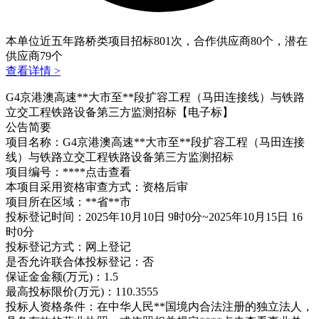
本单位近五年路桥类项目招标
801
次，合作供应商
80
个，潜在
供应商
79
个
查看详情 >
G4京港澳高速**大市至**段扩容工程（马田连接线）与铁路
立交工程铁路设备第三方监测招标【电子标】
公告简要
项目名称：G4京港澳高速**大市至**段扩容工程（马田连接
线）与铁路立交工程铁路设备第三方监测招标
项目编号：****
点击查看
本项目采用资格审查方式：资格后审
项目所在区域：**省**市
投标登记时间：2025年10月10日 9时0分~2025年10月15日 16
时0分
投标登记方式：网上登记
是否允许联合体投标登记：否
保证金金额(万元)：1.5
最高投标限价(万元)：110.3555
投标人资格条件：在中华人民**国境内合法注册的独立法人，