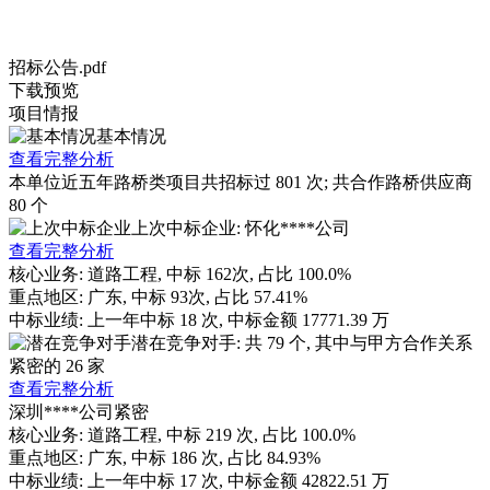
招标公告.pdf
下载
预览
项目情报
基本情况
查看完整分析
本单位近五年路桥类项目共招标过
801
次; 共合作路桥供应商
80
个
上次中标企业: 怀化****公司
查看完整分析
核心业务:
道路工程
, 中标
162
次, 占比
100.0%
重点地区:
广东
, 中标
93
次, 占比
57.41%
中标业绩:
上一年
中标
18
次, 中标金额
17771.39
万
潜在竞争对手: 共
79
个, 其中与甲方合作关系
紧密的
26
家
查看完整分析
深圳****公司
紧密
核心业务:
道路工程
, 中标
219
次, 占比
100.0%
重点地区:
广东
, 中标
186
次, 占比
84.93%
中标业绩:
上一年
中标
17
次, 中标金额
42822.51
万