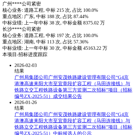
广州****公司
紧密
核心业务:
道路工程
, 中标
215
次, 占比
100.0%
重点地区:
广东
, 中标
188
次, 占比
87.44%
中标业绩:
上一年
中标
38
次, 中标金额
8375.02
万
长沙****公司
紧密
核心业务:
道路工程
, 中标
197
次, 占比
100.0%
重点地区:
湖南
, 中标
113
次, 占比
57.36%
中标业绩:
上一年
中标
30
次, 中标金额
45163.22
万
本项目-招标进度跟踪
2026-02-03
结果
广州局集团公司广州安茂铁路建设管理有限公司“G4京
港澳高速耒阳大市至宜章段扩容工程（马田连接线）与
铁路立交工程铁路设备第三方监测二次招标”项目（招标
编号ZX-2025-51）成交结果公告
2026-01-26
结果
广州局集团公司广州安茂铁路建设管理有限公司“G4京
港澳高速耒阳大市至宜章段扩容工程（马田连接线）与
铁路立交工程铁路设备第三方监测二次招标”项目（招标
编号ZX-2025-51）中标候选人的公示