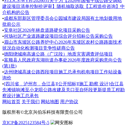
•
STZJCS-WYH-2026051关于为【2026年国省干线公路交调站
建设项目清单控制价评审】随机抽取选取【工程造价咨询】中
介机构的公告
•
成都东部新区管理委员会公园城市建设局国有土地划拨用地
批前公示
•
安阜社区2026年林盘道路硬化项目采购公告
•
何场社区产业道路建设项目综合评分招标公告采购公告
•
眉山市东坡区公路养护中心2026年东坡区农村公路路面技术
状况自动化检测项目竞争性磋商公告
•
德阳绕城南高速公路（广汉段）地质灾害调查评估项目
•
富顺县人民政府东湖街道办事处2026年度政府采购意向公告
(第1批)
•
达州绕城高速公路西段项目施工总承包机电项目工作站设备
询价
•
[四川省﹒泸州市﹒合江县][公开招标][施工 勘察 设计]合江县
先滩镇响滩至小龙咀公路改建及关口至自怀段更新提质工程勘
察设计施工总承包
网站首页
关于我们
网站地图
用户协议
版权所有©北京兴伯乐科技有限责任公司
京ICP备2025123584号-5