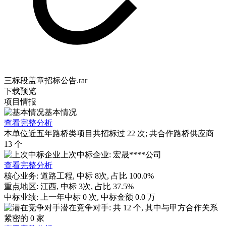
三标段盖章招标公告.rar
下载
预览
项目情报
基本情况
查看完整分析
本单位近五年路桥类项目共招标过
22
次; 共合作路桥供应商
13
个
上次中标企业: 宏晟****公司
查看完整分析
核心业务:
道路工程
, 中标
8
次, 占比
100.0%
重点地区:
江西
, 中标
3
次, 占比
37.5%
中标业绩:
上一年
中标
0
次, 中标金额
0.0
万
潜在竞争对手: 共
12
个, 其中与甲方合作关系
紧密的
0
家