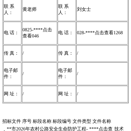
联 系
联 系
黄老师
刘女士
人：
人：
0825-****
点击
电 话：
电 话：
028-****
点击查看
1268
查看
046
传 真：
/
传 真：
/
电子邮
电子邮
/
/
件：
件：
网 址：
/
网 址：
/
招标文件 序号 标段名称 标段编号 文件类型 文件名称
**市2026年农村公路安全生命防护工程-
****
点击查
技术