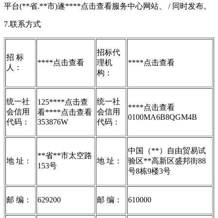
平台(**省.**市)遂****
点击查看
服务中心网站、 / 同时发布。
7.联系方式
招标代
招 标
****
点击查看
理机
****
点击查看
人：
构：
统一社
统一社
125****
点击查
****
点击查看
会信用
会信用
看
****
点击查看
0100MA6B8QGM4B
代码：
353876W
代码：
中国（**）自由贸易试
**省**市太空路
地 址：
地 址：
验区**高新区盛邦街88
153号
号8栋9楼3号
邮 编：
629200
邮 编：
610000