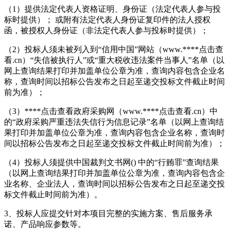
（1）提供法定代表人资格证明、身份证（法定代表人参与投
标时提供）； 或附有法定代表人身份证复印件的法人授权
函，被授权人身份证（非法定代表人参与投标时提供）；
（2）投标人须未被列入到“信用中国”网站（www.****
点击查
看
.cn）“失信被执行人”或“重大税收违法案件当事人”名单（以
网上查询结果打印并加盖单位公章为准，查询内容包含企业名
称，查询时间以招标公告发布之日起至递交投标文件截止时间
前为准）；
（3）****
点击查看
政府采购网（www.****
点击查看
.cn）中
的“政府采购严重违法失信行为信息记录”名单（以网上查询结
果打印并加盖单位公章为准，查询内容包含企业名称，查询时
间以招标公告发布之日起至递交投标文件截止时间前为准）；
（4）投标人须提供中国裁判文书网(
) 中的“行贿罪”查询结果
（以网上查询结果打印并加盖单位公章为准，查询内容包含企
业名称、企业法人，查询时间以招标公告发布之日起至递交投
标文件截止时间前为准）。
3、投标人应提交针对本项目完整的实施方案、售后服务承
诺、产品响应参数等。