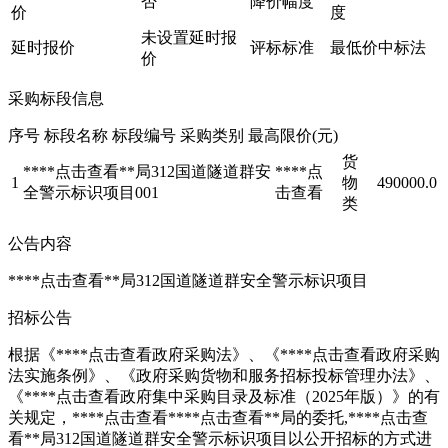
否
降价幅度
价
度
未设置延时报
延时报价
评标标准
最低价中标法
价
采购标段信息
序号 标段名称 标段编号 采购类别 最高限价(元)
货
****
点击查看
**局312国道隧道群安
****
点
1
物
490000.0
全警示标识项目001
击查看
类
公告内容
****
点击查看
**局312国道隧道群安全警示标识项目
招标公告
根据《****
点击查看
政府采购法》、《****
点击查看
政府采购
法实施条例》、《政府采购货物和服务招标投标管理办法》、
《****
点击查看
政府集中采购目录及标准（2025年版）》的有
关规定，****
点击查看
****
点击查看
**局的委托,****
点击查
看
**局312国道隧道群安全警示标识项目以公开招标的方式进