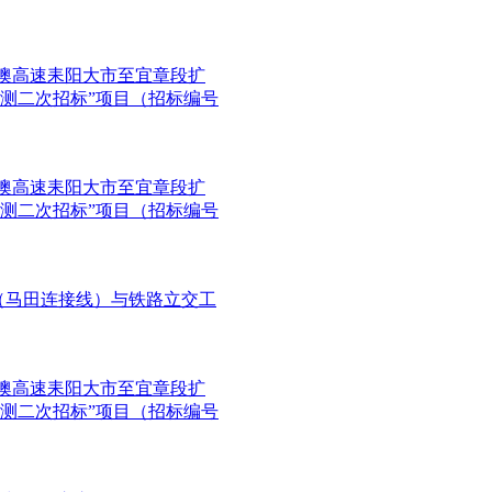
港澳高速耒阳大市至宜章段扩
测二次招标”项目（招标编号
港澳高速耒阳大市至宜章段扩
测二次招标”项目（招标编号
工程（马田连接线）与铁路立交工
港澳高速耒阳大市至宜章段扩
测二次招标”项目（招标编号