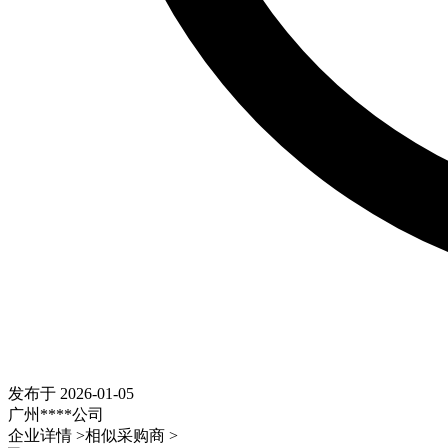
发布于 2026-01-05
广州****公司
企业详情 >
相似采购商 >