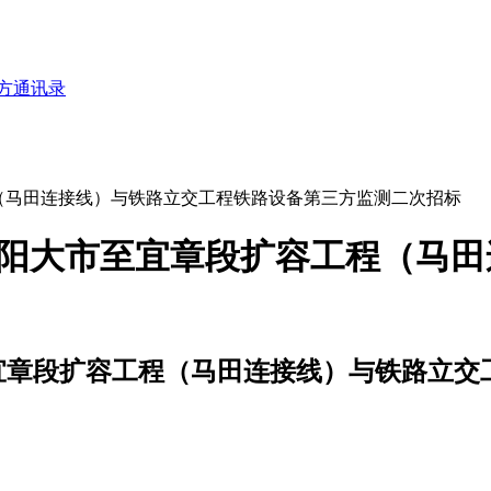
方通讯录
扩容工程（马田连接线）与铁路立交工程铁路设备第三方监测二次招标
港澳高速耒阳大市至宜章段扩容工程
耒阳大市至宜章段扩容工程（马田连接线）与铁路