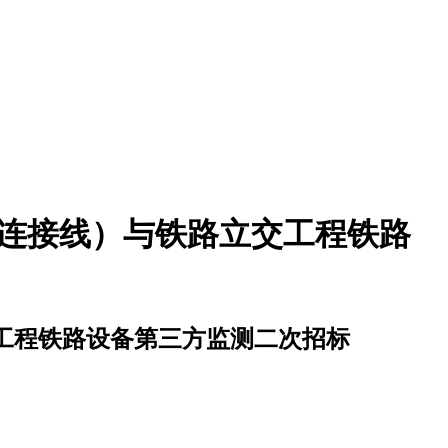
（马田连接线）与铁路立交工程铁路
立交工程铁路设备第三方监测二次招标