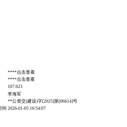
****
点击查看
****
点击查看
107.623
李海军
**公资交(建设)字[2025]第[06614]号
时间
2026-01-05 16:54:07