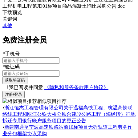
工程机电工程第JD01标项目商品混凝土询比采购公告.doc
下载
预览
关键词
其他
免费注册会员
*
手机号
*
验证码
获取验证码
我已阅读并同意
《隐私和服务条款用户协议》
注册/登录
相似项目推荐
•
浙江恒杰工程管理有限公司关于温福高铁工程、杭温高铁联
络线工程和瓯江公铁大桥公铁合建段公路工程（海经段）征地
拆迁专用银行账户服务项目的更正公告
•
新建南通至宁波高速铁路站前10标项目无砟轨道工程劳务作
业分包框架协议采购