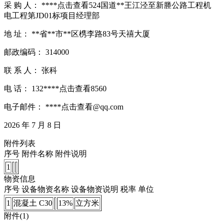
采 购 人： ****
点击查看
524国道**王江泾至新塍公路工程机
电工程第JD01标项目经理部
地 址： **省**市**区槜李路83号天禧大厦
邮政编码： 314000
联 系 人： 张科
电 话： 132****
点击查看
8560
电子邮件： ****
点击查看
@qq.com
2026 年 7 月 8 日
附件列表
序号 附件名称 附件说明
1
物资信息
序号 设备物资名称 设备物资说明 税率 单位
1
混凝土 C30
13%
立方米
附件(1)