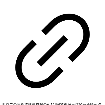
中交二公局铁路建设有限公司524国道秀洲王江泾至新塍公路