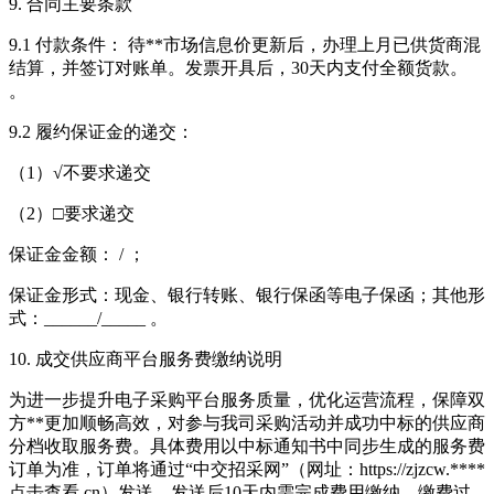
9. 合同主要条款
9.1 付款条件： 待**市场信息价更新后，办理上月已供货商混
结算，并签订对账单。发票开具后，30天内支付全额货款。
。
9.2 履约保证金的递交：
（1）√不要求递交
（2）□要求递交
保证金金额： / ；
保证金形式：现金、银行转账、银行保函等电子保函；其他形
式：______/_____ 。
10. 成交供应商平台服务费缴纳说明
为进一步提升电子采购平台服务质量，优化运营流程，保障双
方**更加顺畅高效，对参与我司采购活动并成功中标的供应商
分档收取服务费。具体费用以中标通知书中同步生成的服务费
订单为准，订单将通过“中交招采网”（网址：https://zjzcw.****
点击查看
.cn）发送，发送后10天内需完成费用缴纳。缴费过