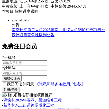
重点地区:
江苏
, 中标
256
次, 占比
89.82%
中标业绩:
上一年
中标
44
次, 中标金额
29445.67
万
本项目-招标进度跟踪
2025-10-17
公告
南京长江第二大桥2025年南、北汊大桥钢护栏专项养护
设计项目竞争性谈判公告
免费注册会员
*
手机号
*
验证码
获取验证码
我已阅读并同意
《隐私和服务条款用户协议》
注册/登录
相似项目推荐
•
狮垛村2026年涵洞、渠道维修工程
•
新华村东三组道路硬质化工程