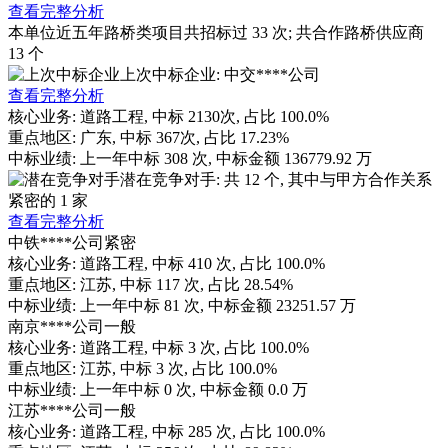
查看完整分析
本单位近五年路桥类项目共招标过
33
次; 共合作路桥供应商
13
个
上次中标企业: 中交****公司
查看完整分析
核心业务:
道路工程
, 中标
2130
次, 占比
100.0%
重点地区:
广东
, 中标
367
次, 占比
17.23%
中标业绩:
上一年
中标
308
次, 中标金额
136779.92
万
潜在竞争对手: 共
12
个, 其中与甲方合作关系
紧密的
1
家
查看完整分析
中铁****公司
紧密
核心业务:
道路工程
, 中标
410
次, 占比
100.0%
重点地区:
江苏
, 中标
117
次, 占比
28.54%
中标业绩:
上一年
中标
81
次, 中标金额
23251.57
万
南京****公司
一般
核心业务:
道路工程
, 中标
3
次, 占比
100.0%
重点地区:
江苏
, 中标
3
次, 占比
100.0%
中标业绩:
上一年
中标
0
次, 中标金额
0.0
万
江苏****公司
一般
核心业务:
道路工程
, 中标
285
次, 占比
100.0%