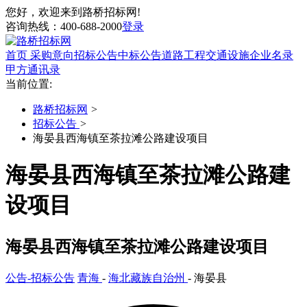
您好，欢迎来到路桥招标网!
咨询热线：
400-688-2000
登录
首页
采购意向
招标公告
中标公告
道路工程
交通设施
企业名录
甲方通讯录
当前位置:
路桥招标网
>
招标公告
>
海晏县西海镇至茶拉滩公路建设项目
海晏县西海镇至茶拉滩公路建
设项目
海晏县西海镇至茶拉滩公路建设项目
公告-招标公告
青海
-
海北藏族自治州
- 海晏县