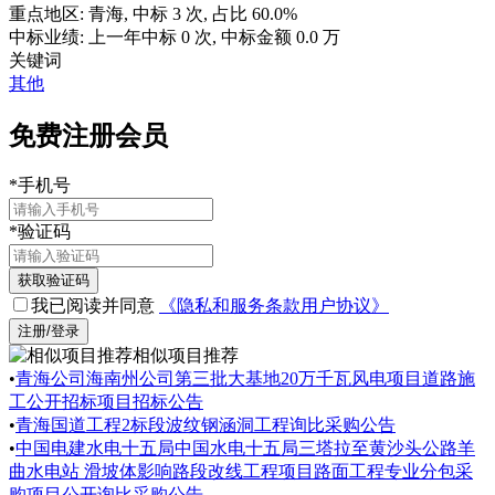
重点地区:
青海
, 中标
3
次, 占比
60.0%
中标业绩:
上一年
中标
0
次, 中标金额
0.0
万
关键词
其他
免费注册会员
*
手机号
*
验证码
获取验证码
我已阅读并同意
《隐私和服务条款用户协议》
注册/登录
相似项目推荐
•
青海公司海南州公司第三批大基地20万千瓦风电项目道路施
工公开招标项目招标公告
•
青海国道工程2标段波纹钢涵洞工程询比采购公告
•
中国电建水电十五局中国水电十五局三塔拉至黄沙头公路羊
曲水电站 滑坡体影响路段改线工程项目路面工程专业分包采
购项目公开询比采购公告