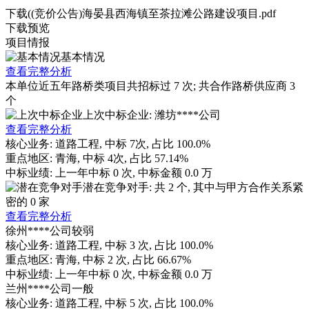
下载((竞价公告)海晏县西海镇至茶拉滩公路建设项目.pdf
下载
预览
项目情报
基本情况
查看完整分析
本单位近五年路桥类项目共招标过
7
次; 共合作路桥供应商
3
个
上次中标企业: 潍坊****公司
查看完整分析
核心业务:
道路工程
, 中标
7
次, 占比
100.0%
重点地区:
青海
, 中标
4
次, 占比
57.14%
中标业绩:
上一年
中标
0
次, 中标金额
0.0
万
潜在竞争对手: 共
2
个, 其中与甲方合作关系紧
密的
0
家
查看完整分析
徐州****公司
较弱
核心业务:
道路工程
, 中标
3
次, 占比
100.0%
重点地区:
青海
, 中标
2
次, 占比
66.67%
中标业绩:
上一年
中标
0
次, 中标金额
0.0
万
兰州****公司
一般
核心业务:
道路工程
, 中标
5
次, 占比
100.0%