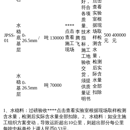
点击
好，
查看
符合
实验
各项
室根
质
据现
水
****
量、
点击
场取
稳
李
技术
500
400000
JPSS-
0-
查看
样检
底
吨
/
130000
腾
指
01
26.5mm
元
元
施工
测含
基
飞
标，
现场
水
层
施工
量，
工地
检测
验收
后实
交
际含
货，
水
水量
须提
稳
0-
吨
70000
全部
供质
26.5mm
基
扣除
量证
层
明书
1、水稳料：过磅验收****
点击查看
实验室根据现场取样检测
含水量，检测后实际含水量全部扣除。2、水稳料：如业主施
工组织方案变动，导致运距超出10公里，则超出部分每公里
每吨中标单价上调人民币0.53元。