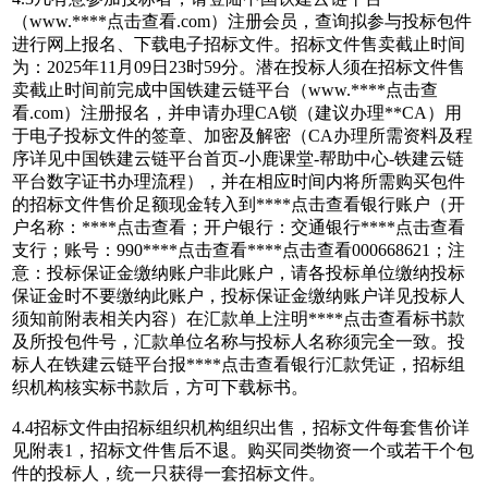
（www.****
点击查看
.com）注册会员，查询拟参与投标包件
进行网上报名、下载电子招标文件。招标文件售卖截止时间
为：2025年11月09日23时59分。潜在投标人须在招标文件售
卖截止时间前完成中国铁建云链平台（www.****
点击查
看
.com）注册报名，并申请办理CA锁（建议办理**CA）用
于电子投标文件的签章、加密及解密（CA办理所需资料及程
序详见中国铁建云链平台首页-小鹿课堂-帮助中心-铁建云链
平台数字证书办理流程），并在相应时间内将所需购买包件
的招标文件售价足额现金转入到****
点击查看
银行账户（开
户名称：****
点击查看
；开户银行：交通银行****
点击查看
支行；账号：990****
点击查看
****
点击查看
000668621；注
意：投标保证金缴纳账户非此账户，请各投标单位缴纳投标
保证金时不要缴纳此账户，投标保证金缴纳账户详见投标人
须知前附表相关内容）在汇款单上注明****
点击查看
标书款
及所投包件号，汇款单位名称与投标人名称须完全一致。投
标人在铁建云链平台报****
点击查看
银行汇款凭证，招标组
织机构核实标书款后，方可下载标书。
4.4招标文件由招标组织机构组织出售，招标文件每套售价详
见附表1，招标文件售后不退。购买同类物资一个或若干个包
件的投标人，统一只获得一套招标文件。