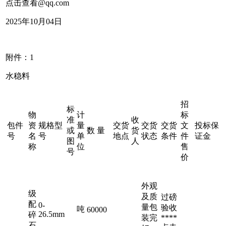
点击查看
@qq.com
2025年10月04日
附件：1
水稳料
招
标
物
计
标
准
收
包件
资
规格型
量
交货
交货
交货
文
投标保
或
数 量
货
号
名
号
单
地点
状态
条件
件
证金
图
人
称
位
售
号
价
外观
级
及质
过磅
配
0-
量包
验收
吨
60000
26.5mm
碎
装完
****
石