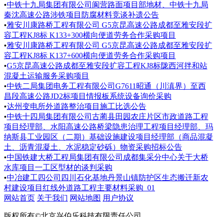
•
中铁十九局集团有限公司阆营路面项目部地材、中铁十九局
秦沈高速公路涉铁项目防腐材料竞谈补遗公告
•
雅安川康路桥工程有限公司 G5京昆高速公路成都至雅安段扩
容工程KJ8标 K133+300横向便道劳务合作采购项目
•
雅安川康路桥工程有限公司 G5京昆高速公路成都至雅安段扩
容工程KJ8标 K137+600横向便道劳务合作采购项目
•
G5京昆高速公路成都至雅安段扩容工程KJ8标陇西河拌和站
混凝土运输服务采购项目
•
中铁二局集团电务工程有限公司G7611昭通（川滇界）至西
昌段高速公路JD2标项目情报板系统设备询价采购
•
达州变电所外道路整治项目施工比选公告
•
中铁十四局集团有限公司古蔺县田园农庄片区市政道路工程
项目经理部、水阳高速公路桥梁隐患治理工程项目经理部、玛
纳斯县工业园区（二期）基础设施建设项目经理部（商品混凝
土、沥青混凝土、水泥稳定砂砾）物资采购招标公告
•
中国铁建大桥工程局集团有限公司成都集采分中心关于大桥
水库项目一工区型材的谈判采购
•
中冶建工四公司四川石化基地丹景山镇防护区生态搬迁新农
村建设项目红线外道路工程主要材料采购_01
网站首页
关于我们
网站地图
用户协议
版权所有©北京兴伯乐科技有限责任公司