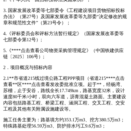
3. 国家发展改革委等七部委令《工程建设项目货物招标投标
办法》（第27号）及国家发展改革委等九部委“决定修改的规
章和规范性文件”（第23号令）；
4.《评标委员会和评标方法暂行规定》（国家发展改革委等
七部委令第12号）;
5.《****
点击查看
公司物资采购管理规定》（中国铁建供应
链〔2025〕106号）;
2．项目概况与招标内容
2.1**市省道215线过境公路工程PPP项目（省道215****
点击
查看
**区****
点击查看
发改委批准立项。起于**，经杨湾、
苏稽，止于安谷，路线全长17.749km，路基宽度32米，设计
速度80千米/小时，双向六车道，沥青混凝土路面。主要建设
内容包括路基工程、桥梁工程、涵洞工程、交叉工程、交安
工程及其他有关附属设施建设等。
施工任务主要为：路基填方约353.1万m3、挖方380.5万m3；
特殊路基处理56.59万m3、防护排水圬工9.6万m3；