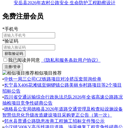
安岳县2026年农村公路安全 生命防护工程勘察设计
免费注册会员
*
手机号
*
验证码
获取验证码
我已阅读并同意
《隐私和服务条款用户协议》
注册/登录
相似项目推荐
•
中铁一局三公司CZ铁路项目对冷挤压套筒询价单
•
长宁县X406花滩镇至铜锣镇公路美丽乡村路项目等2个项目
招标公告
•
四川省交通运输综合行政执法总队2026年全省高速公路路况
抽检项目竞争性磋商公告
•
德格县公安局德格县2026年道路交通管理及检查站设施设备
智慧信息化升级改造建设项目采购更正公告（第一次）
•
邻水县普通公路隐患改善工程施工招标文件预公示
•
小汉镇500KV高压线项目道路、沟渠修复工程竞争性磋商公