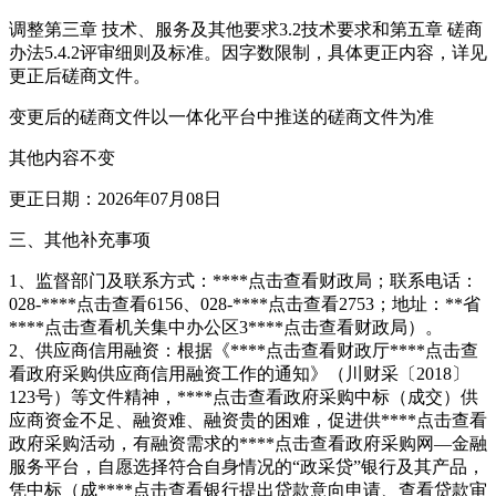
调整第三章 技术、服务及其他要求3.2技术要求和第五章 磋商
办法5.4.2评审细则及标准。因字数限制，具体更正内容，详见
更正后磋商文件。
变更后的磋商文件以一体化平台中推送的磋商文件为准
其他内容不变
更正日期：2026年07月08日
三、其他补充事项
1、监督部门及联系方式：****
点击查看
财政局；联系电话：
028-****
点击查看
6156、028-****
点击查看
2753；地址：**省
****
点击查看
机关集中办公区3****
点击查看
财政局）。
2、供应商信用融资：根据《****
点击查看
财政厅****
点击查
看
政府采购供应商信用融资工作的通知》（川财采〔2018〕
123号）等文件精神，****
点击查看
政府采购中标（成交）供
应商资金不足、融资难、融资贵的困难，促进供****
点击查看
政府采购活动，有融资需求的****
点击查看
政府采购网—金融
服务平台，自愿选择符合自身情况的“政采贷”银行及其产品，
凭中标（成****
点击查看
银行提出贷款意向申请、查看贷款审