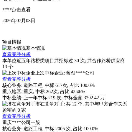
****
点击查看
2026年07月08日
项目情报
基本情况
查看完整分析
本单位近五年路桥类项目共招标过
30
次; 共合作路桥供应商
13
个
上次中标企业: 蓝创****公司
查看完整分析
核心业务:
道路工程
, 中标
617
次, 占比
100.0%
重点地区:
重庆
, 中标
262
次, 占比
42.46%
中标业绩:
上一年
中标
219
次, 中标金额
3292.42
万
潜在竞争对手: 共
12
个, 其中与甲方合作关系
紧密的
0
家
查看完整分析
重庆****公司
一般
核心业务:
道路工程
, 中标
2005
次, 占比
100.0%