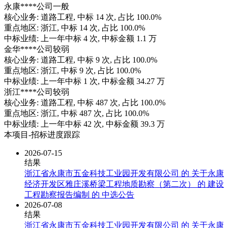
永康****公司
一般
核心业务:
道路工程
, 中标
14
次, 占比
100.0%
重点地区:
浙江
, 中标
14
次, 占比
100.0%
中标业绩:
上一年
中标
4
次, 中标金额
1.1
万
金华****公司
较弱
核心业务:
道路工程
, 中标
9
次, 占比
100.0%
重点地区:
浙江
, 中标
9
次, 占比
100.0%
中标业绩:
上一年
中标
1
次, 中标金额
34.27
万
浙江****公司
较弱
核心业务:
道路工程
, 中标
487
次, 占比
100.0%
重点地区:
浙江
, 中标
487
次, 占比
100.0%
中标业绩:
上一年
中标
42
次, 中标金额
39.3
万
本项目-招标进度跟踪
2026-07-15
结果
浙江省永康市五金科技工业园开发有限公司 的 关于永康
经济开发区雅庄溪桥梁工程地质勘察（第二次） 的 建设
工程勘察报告编制 的 中选公告
2026-07-08
结果
浙江省永康市五金科技工业园开发有限公司 的 关于永康