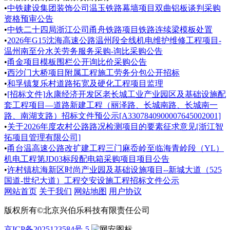
•
中铁建设集团装饰公司温玉铁路幕墙项目双曲铝板谈判采购
资格预审公告
•
中铁二十四局浙江公司甬舟铁路项目铁路连续梁模板处置
•
2026年G15沈海高速公路温州段全线机电维护维修工程项目-
温州南至分水关劳务服务采购-询比采购公告
•
甬金项目模板围栏公开询比价采购公告
•
西沙门大桥项目附属工程施工劳务分包公开招标
•
和孚镇复乐村道路拓宽及硬化工程项目监理
•
[招标文件]永康经济开发区老长城工业产业园区及基础设施配
套工程项目—道路新建工程（丽泽路、长城南路、长城南一
路、南湖支路）招标文件预公示[A3307840900007645002001]
•
关于2026年度农村公路路况检测项目的要素征求意见[浙江智
拓项目管理有限公司]
•
甬台温高速公路改扩建工程三门麻岙岭至临海青岭段（YL）
机电工程第JD03标段配电箱采购项目项目公告
•
许村镇杭海新区时尚产业园及基础设施项目--新城大道（525
国道-世纪大道）工程交安设施工程招标文件公示
网站首页
关于我们
网站地图
用户协议
版权所有©北京兴伯乐科技有限责任公司
京ICP备2025123584号-5