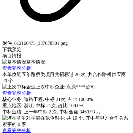
附件_612166473_387678501.png
下载
预览
项目情报
基本情况
查看完整分析
本单位近五年路桥类项目共招标过
26
次; 共合作路桥供应商
20
个
上次中标企业: 永康****公司
查看完整分析
核心业务:
道路工程
, 中标
21
次, 占比
100.0%
重点地区:
浙江
, 中标
21
次, 占比
100.0%
中标业绩:
上一年
中标
2
次, 中标金额
3469.93
万
潜在竞争对手: 共
19
个, 其中与甲方合作关系
紧密的
0
家
查看完整分析