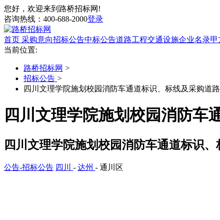
您好，欢迎来到路桥招标网!
咨询热线：
400-688-2000
登录
首页
采购意向
招标公告
中标公告
道路工程
交通设施
企业名录
甲
当前位置:
路桥招标网
>
招标公告
>
四川文理学院施划校园消防车通道标识、标线及采购道路
四川文理学院施划校园消防车
四川文理学院施划校园消防车通道标识、
公告-招标公告
四川
-
达州
- 通川区