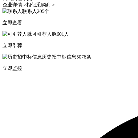
企业详情 >
相似采购商 >
联系人
205个
立即查看
可引荐人脉
601人
立即引荐
历史招中标信息
5076条
立即监控