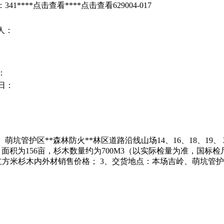
41****
点击查看
****
点击查看
629004-017
人：
：
日：
区**森林防火**林区道路沿线山场14、16、18、19、 24号林
外材；面积为156亩，杉木数量约为700M3（以实际检量为准，国标检尺
为每立方米杉木内外材销售价格； 3、交货地点：本场吉岭、萌坑管