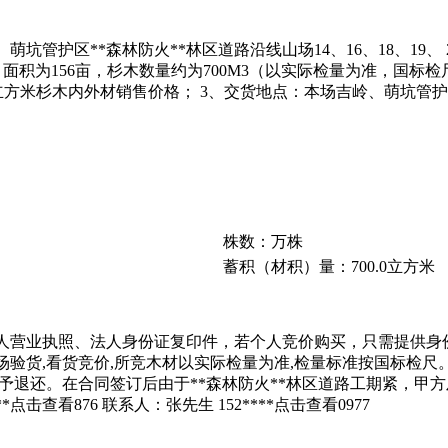
区**森林防火**林区道路沿线山场14、16、18、19、 24号林
外材；面积为156亩，杉木数量约为700M3（以实际检量为准，国标检尺
为每立方米杉木内外材销售价格； 3、交货地点：本场吉岭、萌坑管
株数：万株
蓄积（材积）量：700.0立方米
法人营业执照、法人身份证复印件，若个人竞价购买，只需提供
验货,看货竞价,所竞木材以实际检量为准,检量标准按国标检尺
予退还。在合同签订后由于**森林防火**林区道路工期紧，甲
*
点击查看
876 联系人：张先生 152****
点击查看
0977