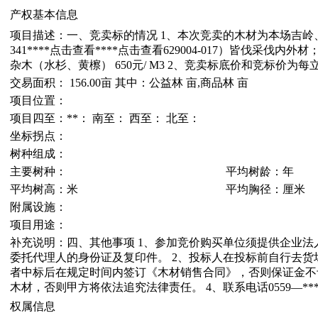
产权基本信息
项目描述：一、竞卖标的情况 1、本次竞卖的木材为本场吉岭、萌坑管护
341****
点击查看
****
点击查看
629004-017）皆伐采伐内
杂木（水杉、黄檫） 650元/ M3 2、竞卖标底价和竞标价
交易面积： 156.00亩 其中：公益林 亩,商品林 亩
项目位置：
项目四至：**： 南至： 西至： 北至：
坐标拐点：
树种组成：
主要树种：
平均树龄：年
平均树高：米
平均胸径：厘米
附属设施：
项目用途：
补充说明：四、其他事项 1、参加竞价购买单位须提供企业
委托代理人的身份证及复印件。 2、投标人在投标前自行去货场
者中标后在规定时间内签订《木材销售合同》，否则保证金不
木材，否则甲方将依法追究法律责任。 4、联系电话0559—***
权属信息