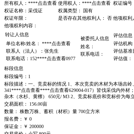
所有权人：****
点击查看
使用权人：****
点击查看
权证编号：3
权证名称：采伐证
权属类型： 国有
权证年限：
是否存在其他权利人： 否
他项权利
他项权利内容：
转让人信息
评估信息
被委托人信息
单位名称/姓名： ****
点击查看
评估机构
姓名：
联系人（法人）：张先生
评估基准
联系电话：
联系电话：152****
点击查看
0977
评估值：
标段信息
标段编号：1
标段描述：一、竞卖标的情况 1、本次竞卖的木材为本场吉岭、萌坑管护
341****
点击查看
****
点击查看
629004-017）皆伐采伐内
杂木（水杉、黄檫） 650元/ M3 2、竞卖标底价和竞标价
交易面积： 156.00亩
数量： 株数万株、蓄积（材积）量 700立方米
报名费：￥ 0
保证金：￥ 200000
交易底价：小写 800元