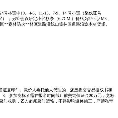
班中10、4-6、11-13、7-9、14 号小班（采伐证号
） ；另经会议研定小径杉条（6-7CM ）价格为550元/ M3 、
护区**森林防火**林区道路沿线山场林区道路沿途木材货场。
身份证复印件。竞价人委托他人代理的，还应提交交易授权书和
。 3、参加竞标者需在报名时间截止前交纳保证金20万元，竞标
方及时收购，乙方必须及时运输，不得影响道路施工，严禁私带