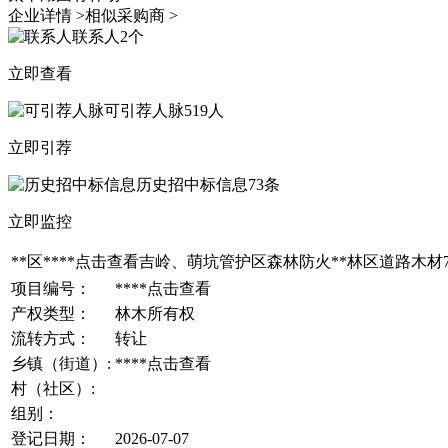
企业详情 >
相似采购商 >
联系人
2个
立即查看
可引荐人脉
519人
立即引荐
历史招中标信息
73条
立即监控
**区****
点击查看
吉岭、萌坑管护区森林防火**林区道路木材7
项目编号：
****
点击查看
产权类型：
林木所有权
流转方式：
转让
乡镇（街道）:
****
点击查看
村（社区）:
组别：
登记日期：
2026-07-07