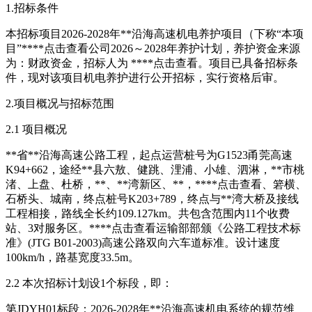
1.招标条件
本招标项目2026-2028年**沿海高速机电养护项目（下称“本项
目”****
点击查看
公司2026～2028年养护计划，养护资金来源
为：财政资金，招标人为 ****
点击查看
。项目已具备招标条
件，现对该项目机电养护进行公开招标，实行资格后审。
2.项目概况与招标范围
2.1 项目概况
**省**沿海高速公路工程，起点运营桩号为G1523甬莞高速
K94+662，途经**县六敖、健跳、浬浦、小雄、泗淋，**市桃
渚、上盘、杜桥，**、**湾新区、**，****
点击查看
、箬横、
石桥头、城南，终点桩号K203+789，终点与**湾大桥及接线
工程相接，路线全长约109.127km。共包含范围内11个收费
站、3对服务区。****
点击查看
运输部部颁《公路工程技术标
准》(JTG B01-2003)高速公路双向六车道标准。设计速度
100km/h，路基宽度33.5m。
2.2 本次招标计划设1个标段，即：
第JDYH01标段：2026-2028年**沿海高速机电系统的规范维