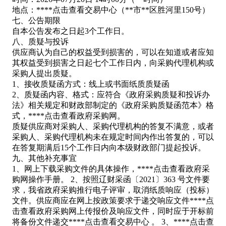
地点：****
点击查看
交易中心（**市**区胜河里150号）
七、公告期限
自本公告发布之日起3个工作日。
八、质疑与投诉
供应商认为自己的权益受到损害的，可以在知道或者应知
其权益受到损害之日起七个工作日内，向采购代理机构或
采购人提出质疑。
1、接收质疑函方式：线上或书面纸质质疑函
2、质疑函内容、格式：应符合《政府采购质疑和投诉办
法》相关规定和财政部制定的《政府采购质疑函范本》格
式，****
点击查看
政府采购网。
质疑供应商对采购人、采购代理机构的答复不满意，或者
采购人、采购代理机构未在规定时间内作出答复的，可以
在答复期满后15个工作日内向本级财政部门提起投诉。
九、其他补充事宜
1、网上下载采购文件的具体操作，****
点击查看
政府采
购网操作手册。 2、按照辽财采函〔2021〕363 号文件要
求，我省政府采购推行电子评审，取消纸质响应（投标）
文件。供应商应在网上按政策要求于递交响应文件****
点
击查看
政府采购网上传报价及响应文件，同时应于开标前
将备份文件递交****
点击查看
交易中心 。 3、****
点击查