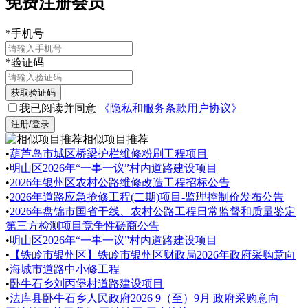
免费注册会员
*
手机号
*
验证码
获取验证码
我已阅读并同意
《隐私和服务条款用户协议》
注册/登录
相似项目推荐
•
葫芦岛市城区桥梁护栏维修粉刷工程项目
•
明山区2026年“一事一议”村内道路建设项目
•
2026年银州区农村公路维修改造工程招标公告
•
2026年道路应急抢修工程(二期)项目-监理控制价发布公告
•
2026年盘锦市国省干线、农村公路工程日常监督和质量鉴定
第三方检测项目竞争性磋商公告
•
明山区2026年“一事一议”村内道路建设项目
•
【铁岭市银州区】铁岭市银州区财政局2026年政府采购意向
•
海城市道路中小修工程
•
卧牛石乡刘丙堡村道路建设项目
•
法库县卧牛石乡人民政府2026 9（至）9月 政府采购意向