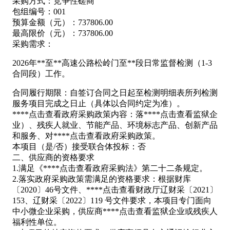
采购方式：竞争性磋商
包组编号：001
预算金额（元）：737806.00
最高限价（元）：737806.00
采购需求：
2026年**至**高速公路松岭门至**段日常监督检测（1-3
合同段）工作。
合同履行期限：自签订合同之日起至检测明细表所列检测
服务项目完成之日止（具体以合同约定为准）。
****
点击查看
政府采购政策内容：落****
点击查看
监狱企
业）、残疾人就业、节能产品、环境标志产品、创新产品
和服务、对****
点击查看
政府采购政策。
本项目（是/否）接受联合体投标：否
二、供应商的资格要求
1.满足《****
点击查看
政府采购法》第二十二条规定。
2.落实政府采购政策需满足的资格要求：根据财库
〔2020〕46号文件、****
点击查看
财政厅辽财采〔2021〕
153、辽财采〔2022〕119 号文件要求，本项目专门面向
中小微企业采购，供应商****
点击查看
监狱企业或残疾人
福利性单位。