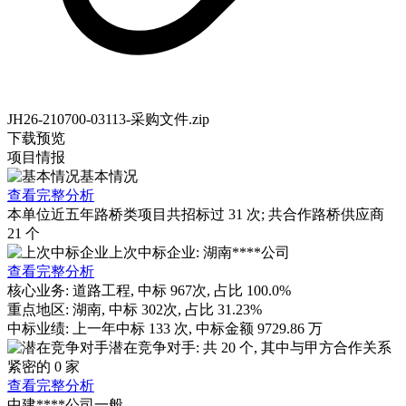
JH26-210700-03113-采购文件.zip
下载
预览
项目情报
基本情况
查看完整分析
本单位近五年路桥类项目共招标过
31
次; 共合作路桥供应商
21
个
上次中标企业: 湖南****公司
查看完整分析
核心业务:
道路工程
, 中标
967
次, 占比
100.0%
重点地区:
湖南
, 中标
302
次, 占比
31.23%
中标业绩:
上一年
中标
133
次, 中标金额
9729.86
万
潜在竞争对手: 共
20
个, 其中与甲方合作关系
紧密的
0
家
查看完整分析
中建****公司
一般