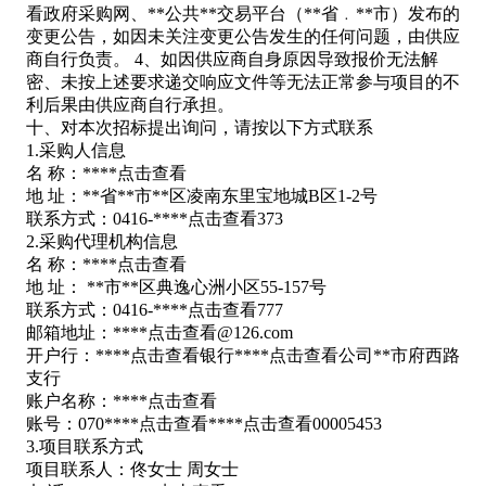
看
政府采购网、**公共**交易平台（**省﹒**市）发布的
变更公告，如因未关注变更公告发生的任何问题，由供应
商自行负责。 4、如因供应商自身原因导致报价无法解
密、未按上述要求递交响应文件等无法正常参与项目的不
利后果由供应商自行承担。
十、对本次招标提出询问，请按以下方式联系
1.采购人信息
名 称：****
点击查看
地 址：**省**市**区凌南东里宝地城B区1-2号
联系方式：0416-****
点击查看
373
2.采购代理机构信息
名 称：****
点击查看
地 址： **市**区典逸心洲小区55-157号
联系方式：0416-****
点击查看
777
邮箱地址：****
点击查看
@126.com
开户行：****
点击查看
银行****
点击查看
公司**市府西路
支行
账户名称：****
点击查看
账号：070****
点击查看
****
点击查看
00005453
3.项目联系方式
项目联系人：佟女士 周女士