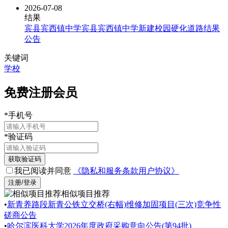
2026-07-08
结果
宾县宾西镇中学宾县宾西镇中学新建校园硬化道路结果
公告
关键词
学校
免费注册会员
*
手机号
*
验证码
获取验证码
我已阅读并同意
《隐私和服务条款用户协议》
注册/登录
相似项目推荐
•
新青养路段新青公铁立交桥(右幅)维修加固项目(三次)竞争性
磋商公告
•
哈尔滨医科大学2026年度政府采购意向公告(第94批)