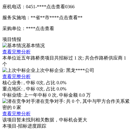
座机电话：0451-****
点击查看
0366
服务实施地：**省**市****
点击查看
**
采购单位：****
点击查看
项目情报
基本情况
查看完整分析
本单位近五年路桥类项目共招标过
1
次; 共合作路桥供应商
1
个
上次中标企业: 黑龙****公司
查看完整分析
核心业务:
, 中标
0
次, 占比
0.0%
重点地区:
, 中标
0
次, 占比
0.0%
中标业绩:
上一年
中标
0
次, 中标金额
0.0
万
潜在竞争对手: 共
0
个, 其中与甲方合作关系紧
密的
0
家
查看完整分析
该项目暂未找到相关数据，中标机会更大
本项目-招标进度跟踪