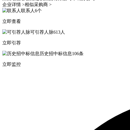
企业详情 >
相似采购商 >
联系人
6个
立即查看
可引荐人脉
613人
立即引荐
历史招中标信息
106条
立即监控