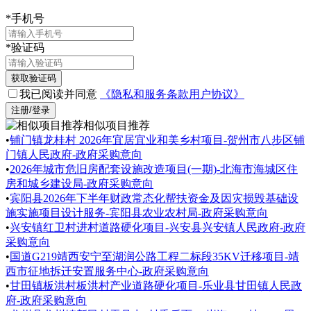
*
手机号
*
验证码
获取验证码
我已阅读并同意
《隐私和服务条款用户协议》
注册/登录
相似项目推荐
•
铺门镇龙桂村 2026年宜居宜业和美乡村项目-贺州市八步区铺
门镇人民政府-政府采购意向
•
2026年城市危旧房配套设施改造项目(一期)-北海市海城区住
房和城乡建设局-政府采购意向
•
宾阳县2026年下半年财政常态化帮扶资金及因灾损毁基础设
施实施项目设计服务-宾阳县农业农村局-政府采购意向
•
兴安镇红卫村进村道路硬化项目-兴安县兴安镇人民政府-政府
采购意向
•
国道G219靖西安宁至湖润公路工程二标段35KV迁移项目-靖
西市征地拆迁安置服务中心-政府采购意向
•
甘田镇板洪村板洪村产业道路硬化项目-乐业县甘田镇人民政
府-政府采购意向