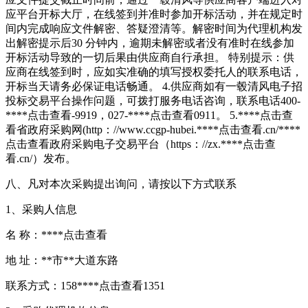
应平台开标大厅，在线签到并准时参加开标活动，并在规定时
间内完成响应文件解密、答疑澄清等。解密时间为代理机构发
出解密提示后30 分钟内，逾期未解密或者没有准时在线参加
开标活动导致的一切后果由供应商自行承担。 特别提示：供
应商在线签到时，应如实准确的填写授权委托人的联系电话，
开标当天请务必保证电话畅通。 4.供应商如有一毂清风电子招
投标交易平台操作问题，可拨打服务电话咨询，联系电话400-
****
点击查看
-9919，027-****
点击查看
0911。 5.****
点击查
看
省政府采购网(http：//www.ccgp-hubei.****
点击查看
.cn/****
点击查看
政府采购电子交易平台（https：//zx.****
点击查
看
.cn/）发布。
八、凡对本次采购提出询问，请按以下方式联系
1、采购人信息
名 称：****
点击查看
地 址：**市**大道东路
联系方式：158****
点击查看
1351