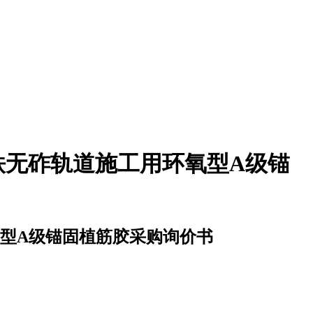
铁无砟轨道施工用环氧型A级锚
型A级锚固植筋胶采购询价书