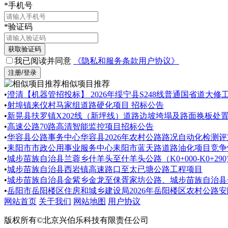
*
手机号
*
验证码
获取验证码
我已阅读并同意
《隐私和服务条款用户协议》
注册/登录
相似项目推荐
•
澄清【机器管招投标】 2026年绥宁县S248线普通国省道大修
•
射埠镇来仪村马家组道路硬化项目 招标公告
•
新晃县扶罗镇X202线（新坪线）道路边坡垮塌及路面换板处
•
高速公路70路高清智能监控项目招标公告
•
华容县公路事务中心华容县2026年农村公路路况自动化检测
•
耒阳市市政公用事业服务中心耒阳市蓝天路道路油化项目竞争
•
城步苗族自治县兰蓉乡什羊头至什羊头公路（K0+000-K0+
•
城步苗族自治县西岩镇高速路口至太已塘公路工程项目
•
城步苗族自治县金紫乡金龙至俫胥家坊公路、城步苗族自治县
•
岳阳市岳阳楼区住房和城乡建设局2026年岳阳楼区农村公路
网站首页
关于我们
网站地图
用户协议
版权所有©北京兴伯乐科技有限责任公司