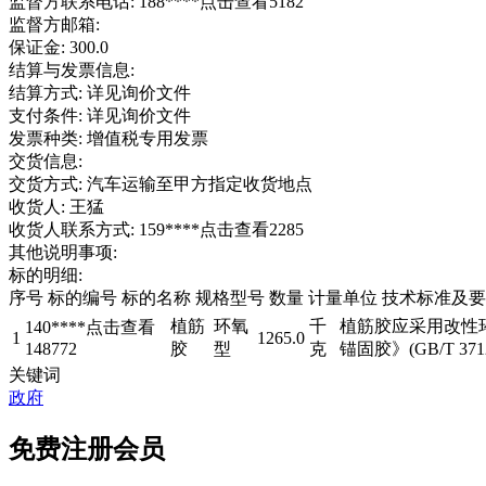
监督方联系电话: 188****
点击查看
5182
监督方邮箱:
保证金: 300.0
结算与发票信息:
结算方式: 详见询价文件
支付条件: 详见询价文件
发票种类: 增值税专用发票
交货信息:
交货方式: 汽车运输至甲方指定收货地点
收货人: 王猛
收货人联系方式: 159****
点击查看
2285
其他说明事项:
标的明细:
序号 标的编号 标的名称 规格型号 数量 计量单位 技术标准及要
植筋
环氧
千
植筋胶应采用改性
140****
点击查看
1
1265.0
148772
胶
型
克
锚固胶》(GB/T 371
关键词
政府
免费注册会员