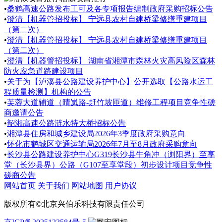
•
桑鹤高速公路发布工可及各专项报告编制政府采购招标公告
•
澄清【机器管招投标】 宁远县农村自建桥梁修缮重建项目
（第二次）
•
澄清【机器管招投标】 宁远县农村自建桥梁修缮重建项目
（第二次）
•
澄清【机器管招投标】 湖南省湘潭市森林火灾高风险区森林
防火应急道路建设项目
•
关于为【泸溪县公路建设养护中心】公开选取【公路水运工
程质量检测】机构的公告
•
芙蓉大道辅道（晴岚路-赶竹坡匝道）维修工程项目竞争性磋
商邀请公告
•
韶湘高速公路涟水特大桥招标公告
•
湘潭县住房和城乡建设局2026年3季度政府采购意向
•
怀化市鹤城区交通运输局2026年7月至8月政府采购意向
•
长沙县公路建设养护中心G319长沙县牛角冲（浏阳界）至享
堂（长沙县界）公路（G107至享堂段）初步设计项目竞争性
磋商公告
网站首页
关于我们
网站地图
用户协议
版权所有©北京兴伯乐科技有限责任公司