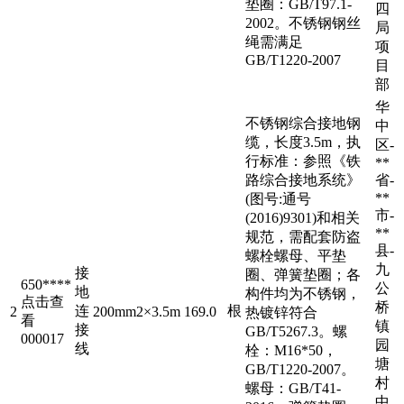
垫圈：GB/T97.1-
四
2002。不锈钢钢丝
局
绳需满足
项
GB/T1220-2007
目
部
华
不锈钢综合接地钢
中
缆，长度3.5m，执
区-
行标准：参照《铁
**
路综合接地系统》
省-
**
(图号:通号
市-
(2016)9301)和相关
**
规范，需配套防盗
县-
螺栓螺母、平垫
九
接
圈、弹簧垫圈；各
650****
公
地
构件均为不锈钢，
点击查
桥
连
根
2
200mm2×3.5m
169.0
热镀锌符合
看
镇
接
GB/T5267.3。螺
000017
园
线
栓：M16*50，
塘
GB/T1220-2007。
村
螺母：GB/T41-
中