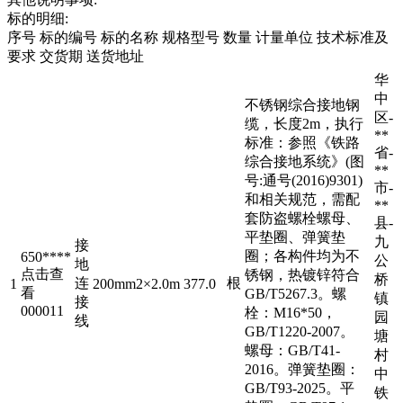
标的明细:
序号 标的编号 标的名称 规格型号 数量 计量单位 技术标准及
要求 交货期 送货地址
华
中
不锈钢综合接地钢
区-
缆，长度2m，执行
**
标准：参照《铁路
省-
综合接地系统》(图
**
号:通号(2016)9301)
市-
和相关规范，需配
**
套防盗螺栓螺母、
县-
平垫圈、弹簧垫
九
接
圈；各构件均为不
650****
公
地
点击查
锈钢，热镀锌符合
桥
连
根
1
200mm2×2.0m
377.0
看
GB/T5267.3。螺
镇
接
000011
栓：M16*50，
园
线
GB/T1220-2007。
塘
螺母：GB/T41-
村
2016。弹簧垫圈：
中
GB/T93-2025。平
铁