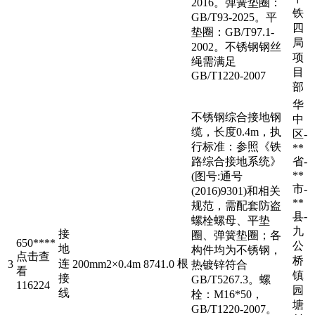
2016。弹簧垫圈：
铁
GB/T93-2025。平
四
垫圈：GB/T97.1-
局
2002。不锈钢钢丝
项
绳需满足
目
GB/T1220-2007
部
华
不锈钢综合接地钢
中
缆，长度0.4m，执
区-
行标准：参照《铁
**
路综合接地系统》
省-
**
(图号:通号
市-
(2016)9301)和相关
**
规范，需配套防盗
县-
螺栓螺母、平垫
九
接
圈、弹簧垫圈；各
650****
公
地
构件均为不锈钢，
点击查
桥
连
根
3
200mm2×0.4m
8741.0
热镀锌符合
看
镇
接
GB/T5267.3。螺
116224
园
线
栓：M16*50，
塘
GB/T1220-2007。