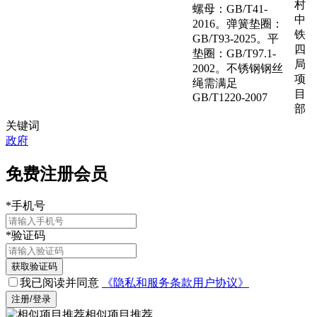
村
螺母：GB/T41-
中
2016。弹簧垫圈：
铁
GB/T93-2025。平
四
垫圈：GB/T97.1-
局
2002。不锈钢钢丝
项
绳需满足
目
GB/T1220-2007
部
关键词
政府
免费注册会员
*
手机号
*
验证码
获取验证码
我已阅读并同意
《隐私和服务条款用户协议》
注册/登录
相似项目推荐